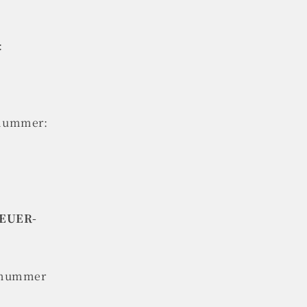
:
snummer:
EUER-
nsnummer