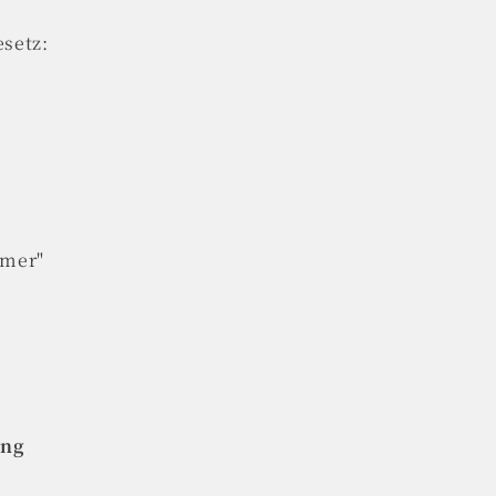
setz:
hmer"
ung