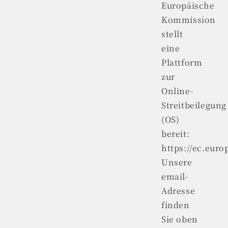
Europäische
Kommission
stellt
eine
Plattform
zur
Online-
Streitbeilegung
(OS)
bereit:
https://ec.eur
Unsere
email-
Adresse
finden
Sie oben