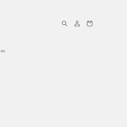
Log
Cart
in
 us